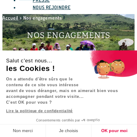
PRESSE
NOUS REJOINDRE
Accueil
>
Nos engagements
NOS ENGAGEMENTS
Salut c'est nous...
Les engagements du Groupe Bigot Fleurs
les Cookies !
On a attendu d'être sûrs que le
contenu de ce site vous intéresse
avant de vous déranger, mais on aimerait bien vous
accompagner pendant votre visite...
C'est OK pour vous ?
Nos engagements en Sarthe
Lire la politique de confidentialité
En France également, sur notre site d’Allonnes, les projets de
Consentements certifiés par
développement durable et de préservation de notre
Non merci
Je choisis
OK pour moi
environnement sont au cœur de nos préoccupations. Dès 2011