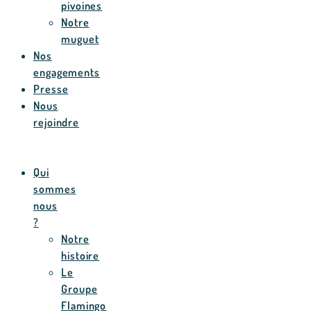
pivoines
Notre
muguet
Nos
engagements
Presse
Nous
rejoindre
Qui
sommes
nous
?
Notre
histoire
Le
Groupe
Flamingo