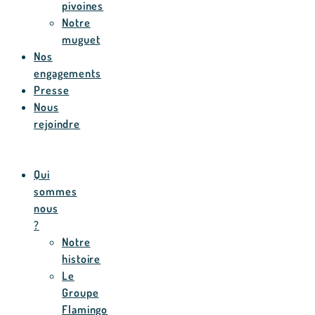
pivoines
Notre
muguet
Nos
engagements
Presse
Nous
rejoindre
Qui
sommes
nous
?
Notre
histoire
Le
Groupe
Flamingo