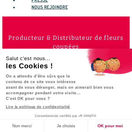
PRESSE
NOUS REJOINDRE
Producteur & Distributeur de fleurs
coupées
Salut c'est nous...
les Cookies !
Depuis 1958, trois générations se succèdent pour
Bigot Fleurs
contribuer au développement du groupe.
On a attendu d'être sûrs que le
contenu de ce site vous intéresse
avant de vous déranger, mais on aimerait bien vous
DÉCOUVRIR NOTRE HISTOIRE
accompagner pendant votre visite...
C'est OK pour vous ?
Nos Tulipes
Nos Pivoines
Notre Muguet
Lire la politique de confidentialité
Consentements certifiés par
NOS PRODUCTIONS
Non merci
Je choisis
OK pour moi